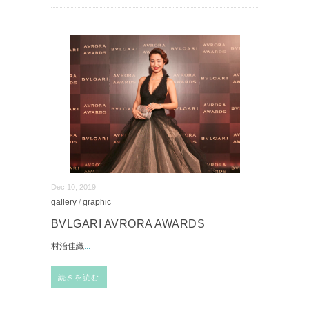
Dec 10, 2019
gallery
/
graphic
BVLGARI AVRORA AWARDS
村治佳織
...
続きを読む