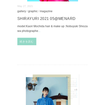
May 27, 2021
gallery
/
graphic
/
magazine
SHIRAYURI 2021 05@MENARD
model:Kaori Mochida hair & make up :Nobuyuki Shioza
wa photographe
...
続きを読む