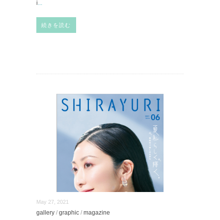
i
...
続きを読む
May 27, 2021
gallery
/
graphic
/
magazine