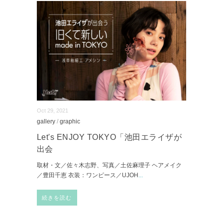
Oct 29, 2021
gallery
/
graphic
Let's ENJOY TOKYO「池田エライザが
出会
取材・文／佐々木志野、写真／土佐麻理子 ヘアメイク
／豊田千恵 衣装：ワンピース／UJOH
...
続きを読む