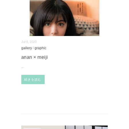
Jul 8, 2020
gallery
/
graphic
anan × meiji
...
続きを読む