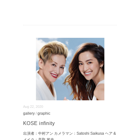
Aug 22, 2020
gallery
/
graphic
KOSE infinity
出演者：中村アン カメラマン：Satoshi Saikusa ヘア &
メイク：高取 篤史
...