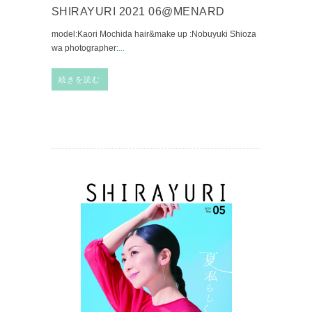
SHIRAYURI 2021 06@MENARD
model:Kaori Mochida hair&make up :Nobuyuki Shioza
wa photographer:
...
続きを読む