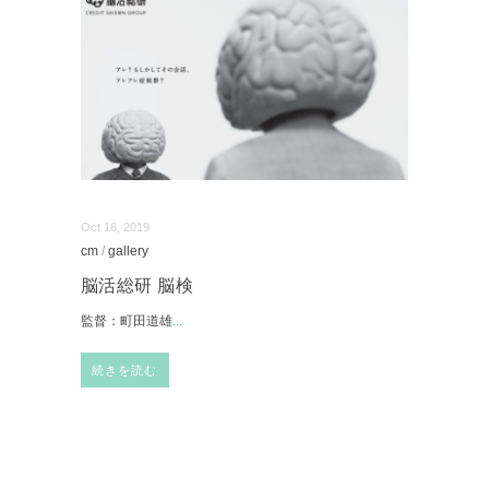
Oct 16, 2019
cm
/
gallery
脳活総研 脳検
監督：町田道雄
...
続きを読む