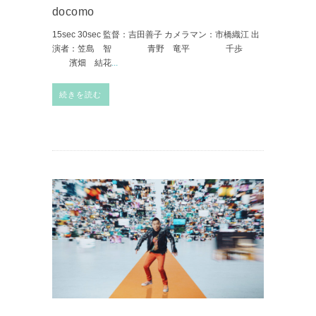
docomo
15sec 30sec 監督：吉田善子 カメラマン：市橋織江 出
演者：笠島 智 青野 竜平 千歩
濱畑 結花
...
続きを読む