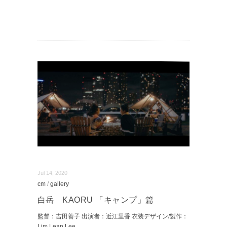
Jul 14, 2020
cm
/
gallery
白岳 KAORU 「キャンプ」篇
監督：吉田善子 出演者：近江里香 衣装デザイン/製作：
Lim Lean Lee
...