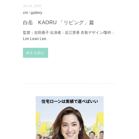
Jul 14, 2020
cm
/
gallery
白岳 KAORU 「リビング」篇
監督：吉田善子 出演者：近江里香 衣装デザイン/製作：
Lim Lean Lee
...
続きを読む