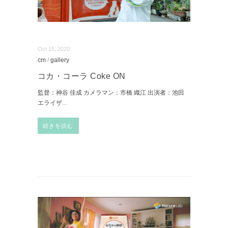
Oct 15, 2020
cm
/
gallery
コカ・コーラ Coke ON
監督：神谷 佳成 カメラマン：市橋 織江 出演者：池田
エライザ
...
続きを読む