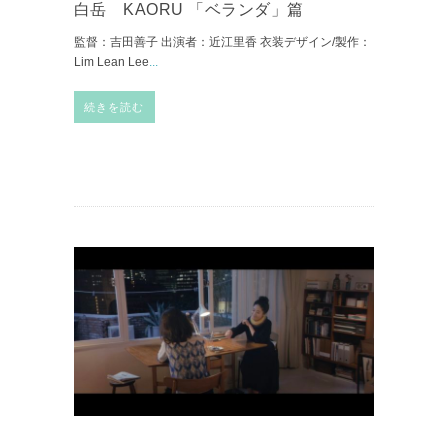
白岳 KAORU 「ベランダ」篇
監督：吉田善子 出演者：近江里香 衣装デザイン/製作：
Lim Lean Lee
...
続きを読む