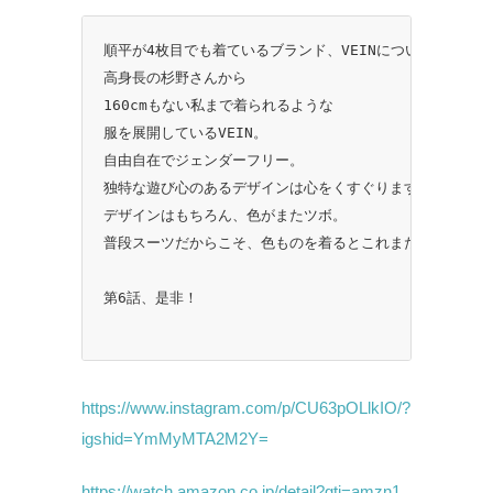
順平が4枚目でも着ているブランド、VEINについて。
高身長の杉野さんから
160cmもない私まで着られるような
服を展開しているVEIN。
自由自在でジェンダーフリー。
独特な遊び心のあるデザインは心をくすぐります。
デザインはもちろん、色がまたツボ。
普段スーツだからこそ、色ものを着るとこれまた良い。。。
第6話、是非！
https://www.instagram.com/p/CU63pOLlkIO/?
igshid=YmMyMTA2M2Y=
https://watch.amazon.co.jp/detail?gti=amzn1.