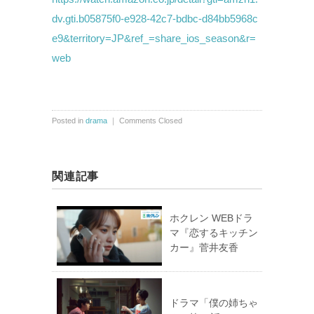
dv.gti.b05875f0-e928-42c7-bdbc-d84bb5968c
e9&territory=JP&ref_=share_ios_season&r=
web
Posted in
drama
｜
Comments Closed
関連記事
ホクレン WEBドラ
マ『恋するキッチン
カー』菅井友香
ドラマ「僕の姉ちゃ