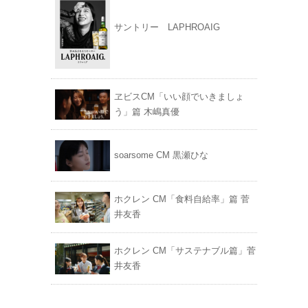
V
E
サントリー LAPHROAIG
ヱビスCM「いい顔でいきましょ
う」篇 木嶋真優
soarsome CM 黒瀬ひな
ホクレン CM「食料自給率」篇 菅
井友香
ホクレン CM「サステナブル篇」菅
井友香