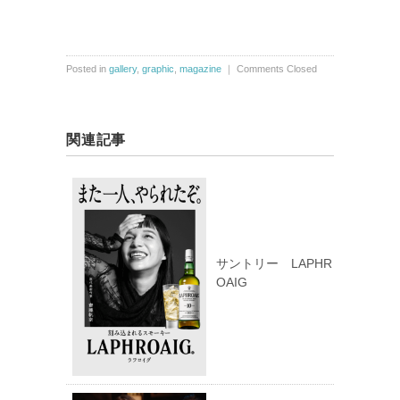
Posted in
gallery
,
graphic
,
magazine
｜
Comments Closed
関連記事
サントリー LAPHR
OAIG